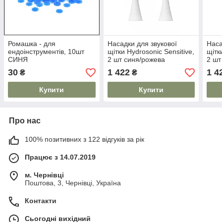
Ромашка - для
Насадки для звукової
Наса
ендоінструментів, 10шт
щітки Hydrosonic Sensitive,
щітк
СИНЯ
2 шт синя/рожева
2 шт
CURAPROX
CUR
30
1 422
1 4
₴
₴
Купити
Купити
Про нас
100% позитивних з 122 відгуків за рік
Працює з 14.07.2019
м. Чернівці
Поштова, 3, Чернівці, Україна
Контакти
Сьогодні вихідний