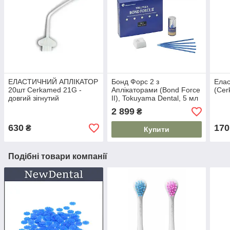
ЕЛАСТИЧНИЙ АПЛІКАТОР
Бонд Форс 2 з
Елас
20шт Cerkamed 21G -
Аплікаторами (Bond Force
(Cer
довгий зігнутий
II), Tokuyama Dental, 5 мл
| ОРИГІНАЛ
2 899
₴
630
170
₴
Купити
Подібні товари компанії