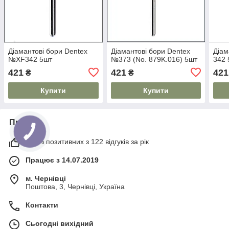
Діамантові бори Dentex
Діамантові бори Dentex
Діам
№XF342 5шт
№373 (No. 879K.016) 5шт
342 
421
421
421
₴
₴
Купити
Купити
Про нас
100% позитивних з 122 відгуків за рік
Працює з 14.07.2019
м. Чернівці
Поштова, 3, Чернівці, Україна
Контакти
Сьогодні вихідний