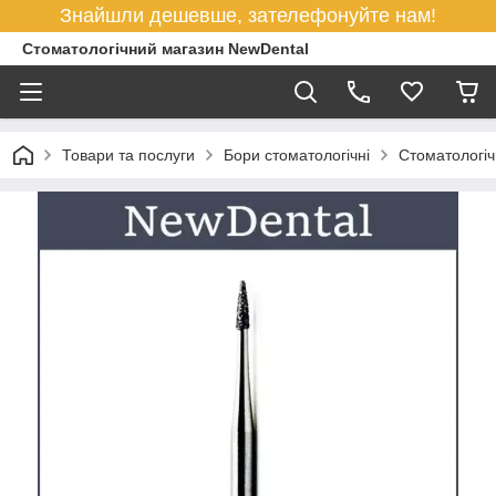
Знайшли дешевше, зателефонуйте нам!
Стоматологічний магазин NewDental
Товари та послуги
Бори стоматологічні
Cтоматологіч