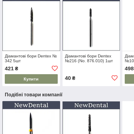
Діамантові бори Dentex №
Діамантові бори Dentex
Діам
342 5шт
№216 (No. 876.010) 1шт
№106
421
498
₴
40
₴
Купити
Подібні товари компанії