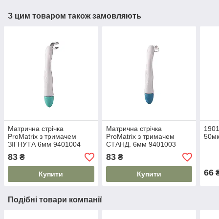
З цим товаром також замовляють
Матрична стрічка
Матрична стрічка
1901
ProMatrix з тримачем
ProMatrix з тримачем
50мк
ЗІГНУТА 6мм 9401004
СТАНД. 6мм 9401003
83
83
₴
₴
66
Купити
Купити
Подібні товари компанії