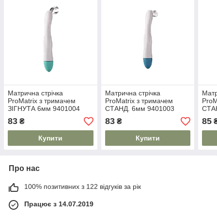
Матрична стрічка
Матрична стрічка
Матр
ProMatrix з тримачем
ProMatrix з тримачем
ProM
ЗІГНУТА 6мм 9401004
СТАНД. 6мм 9401003
СТА
83
83
85
₴
₴
Купити
Купити
Про нас
100% позитивних з 122 відгуків за рік
Працює з 14.07.2019