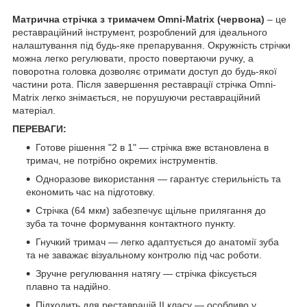
Матрична стрічка з тримачем Omni-Matrix (червона)
– це
реставраційний інструмент, розроблений для ідеального
налаштування під будь-яке препарування. Окружність стрічки
можна легко регулювати, просто повертаючи ручку, а
поворотна головка дозволяє отримати доступ до будь-якої
частини рота. Після завершення реставрації стрічка Omni-
Matrix легко знімається, не порушуючи реставраційний
матеріал.
ПЕРЕВАГИ:
Готове рішення "2 в 1" — стрічка вже встановлена в
тримач, не потрібно окремих інструментів.
Одноразове використання — гарантує стерильність та
економить час на підготовку.
Стрічка (64 мкм) забезпечує щільне прилягання до
зуба та точне формування контактного пункту.
Гнучкий тримач — легко адаптується до анатомії зуба
та не заважає візуальному контролю під час роботи.
Зручне регулювання натягу — стрічка фіксується
плавно та надійно.
Підходить для реставрацій II класу — особливо у