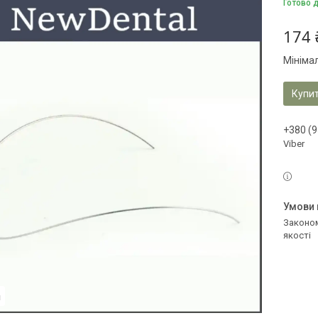
Готово 
174 
Мініма
Купи
+380 (9
Viber
Законом не передбачено повернення та обмін даного товару належної
якості
я