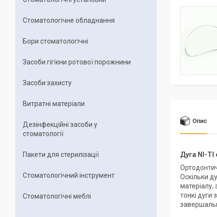
Стоматологічне обладнання
Бори стоматологічні
Засоби гігієни ротової порожнини
Засоби захисту
Витратні матеріали
Опис
Дезінфекційні засоби у
стоматології
Пакети для стерилізації
Дуга NI-TI
Ортодонтич
Стоматологічний інструмент
Оскільки ду
матеріалу, 
тонкі дуги
Стоматологічні меблі
завершальн