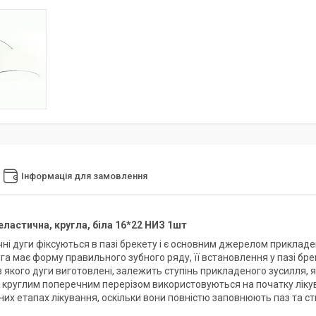
Інформація для замовлення
 еластична, кругла, біла 16*22 НИЗ 1шт
ні дуги фіксуються в пазі брекету і є основним джерелом прикладе
га має форму правильного зубного ряду, її встановлення у пазі бр
з якого дуги виготовлені, залежить ступінь прикладеного зусилля, 
 з круглим поперечним перерізом використовуються на початку ліку
их етапах лікування, оскільки вони повністю заповнюють паз та с