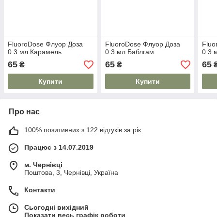
FluoroDose Флуор Доза
FluoroDose Флуор Доза
Fluo
0.3 мл Карамель
0.3 мл Баблгам
0.3 
65
65
65
₴
₴
Купити
Купити
Про нас
100% позитивних з 122 відгуків за рік
Працює з 14.07.2019
м. Чернівці
Поштова, 3, Чернівці, Україна
Контакти
Сьогодні вихідний
Показати весь графік роботи