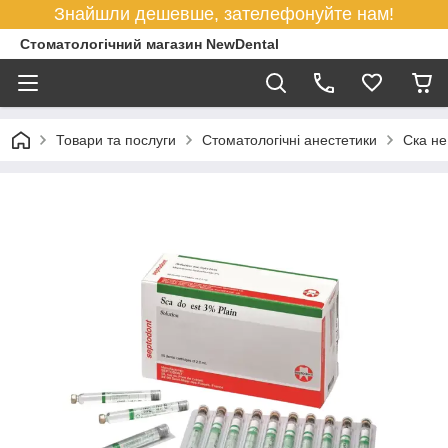
Знайшли дешевше, зателефонуйте нам!
Стоматологічний магазин NewDental
Товари та послуги
Стоматологічні анестетики
Ска не