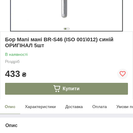
Бор Mani мані BR-S46 (ISO 001\012) синій
ОРИГІНАЛ 5шт
В наявності
Роздріб
433
₴
Купити
Опис
Характеристики
Доставка
Оплата
Умови п
Опис