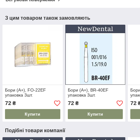
З цим товаром також замовляють
Бори (A+), FО-22EF
Бори (A+), BR-40EF
Бори
упаковка 3шт.
упаковка 3шт.
упак
72
72
72
₴
₴
Купити
Купити
Подібні товари компанії