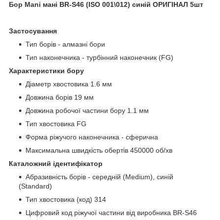
Бор Mani
мані BR-S46 (ISO 001\012) синій ОРИГІНАЛ 5шт
Застосування
Тип борів - алмазні
бори
Тип наконечника - турбінний наконечник (FG)
Характеристики бору
Діаметр хвостовика 1.6 мм
Довжина борів 19 мм
Довжина робочої частини бору 1.1 мм
Тип хвостовика FG
Форма ріжучого наконечника - сферична
Максимальна швидкість обертів 450000 об/хв
Каталожний ідентифікатор
Абразивність борів - середній (Medium), синій
(Standard)
Тип хвостовика (код) 314
Цифровий код ріжучої частини від виробника BR-S46