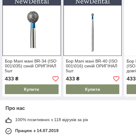
Бор Mani мані BR-34 (ISO
Бор Mani мані BR-40 (ISO
Бор 
001\035) синій ОРИГІНАЛ
001\016) синій ОРИГІНАЛ
(ISO
5шт
5шт
довг
5шт
433
433
433
₴
₴
Купити
Купити
Про нас
100% позитивних з 118 відгуків за рік
Працює з 14.07.2019