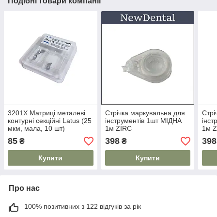
Подібні товари компанії
3201X Матриці металеві
Стрічка маркувальна для
Стрі
контурні секційні Latus (25
інструментів 1шт МІДНА
інст
мкм, мала, 10 шт)
1м ZIRC
1м 
85
398
398
₴
₴
Купити
Купити
Про нас
100% позитивних з 122 відгуків за рік