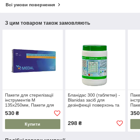
Всі умови повернення
З цим товаром також замовляють
Пакети для стерилізації
Бланідас 300 (таблетки) -
Паке
інструментів М
Blanidas засіб для
інст
135х250мм, Пакети для
дезінфекції поверхонь та
Паке
стерилізації,- 200 шт. в уп.
медичних інструментів
200 
530
350
₴
MEDAL
298
₴
Купити