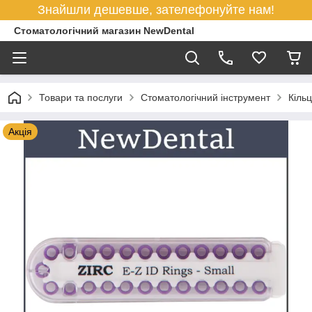
Знайшли дешевше, зателефонуйте нам!
Стоматологічний магазин NewDental
Товари та послуги
Стоматологічний інструмент
Кіль
Акція