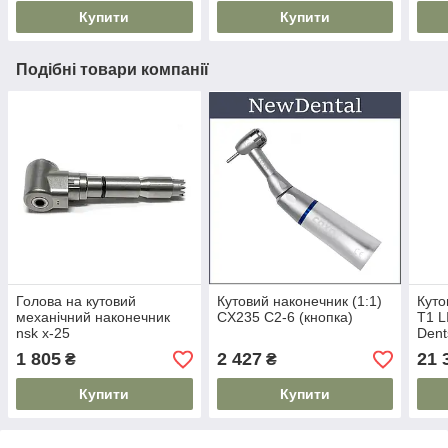
Купити
Купити
Подібні товари компанії
Голова на кутовий
Кутовий наконечник (1:1)
Куто
механічний наконечник
CX235 C2-6 (кнопка)
T1 L
nsk x-25
Dent
1 805
2 427
21 
₴
₴
Купити
Купити