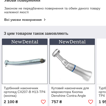
Умови повернення
Законом не передбачено повернення та обмін даного товару
належної якості
Всі умови повернення
З цим товаром також замовляють
Турбінний наконечник
Кутовий наконечник для
Турб
ортопед CX207-B H13-TP4
мікромотора Кнопка
орто
(кнопка)
Denshine Contra Angle
TP4 
Handpiece
2 100
757
1 9
₴
₴