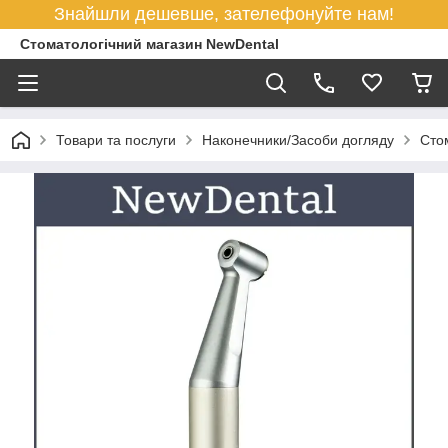
Знайшли дешевше, зателефонуйте нам!
Стоматологічний магазин NewDental
Товари та послуги
Наконечники/Засоби догляду
Стом