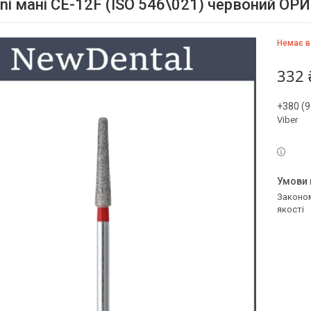
ni мані CE-12F (ISO 546\021) червоний ОР
Немає в
332 
+380 (9
Viber
Законом не передбачено повернення та обмін даного товару належної
якості