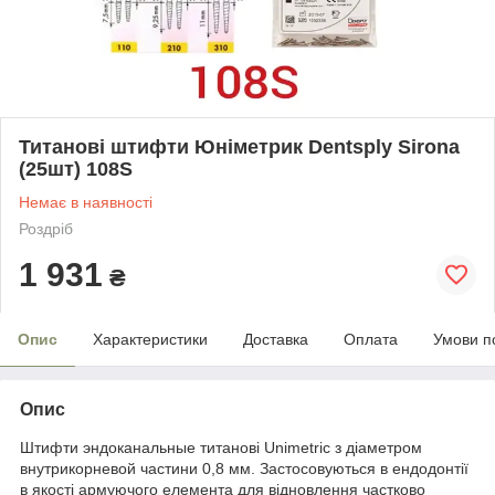
Титанові штифти Юніметрик Dentsply Sirona
(25шт) 108S
Немає в наявності
Роздріб
1 931
₴
Опис
Характеристики
Доставка
Оплата
Умови п
Опис
Штифти эндоканальные титанові Unimetric з діаметром
внутрикорневой частини 0,8 мм. Застосовуються в ендодонтії
в якості армуючого елемента для відновлення частково