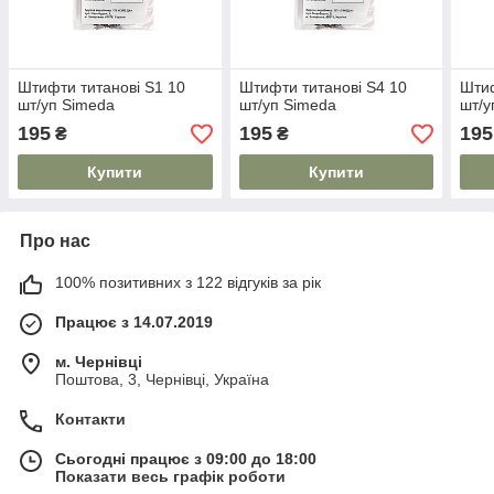
Штифти титанові S1 10
Штифти титанові S4 10
Штиф
шт/уп Simeda
шт/уп Simeda
шт/у
195
195
195
₴
₴
Купити
Купити
Про нас
100% позитивних з 122 відгуків за рік
Працює з 14.07.2019
м. Чернівці
Поштова, 3, Чернівці, Україна
Контакти
Сьогодні працює з 09:00 до 18:00
Показати весь графік роботи