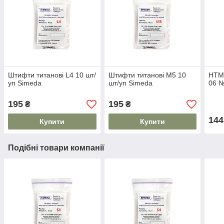
Штифти титанові L4 10 шт/
Штифти титанові М5 10
НТМ 
уп Simeda
шт/уп Simeda
06 
195
195
₴
₴
144
Купити
Купити
Подібні товари компанії