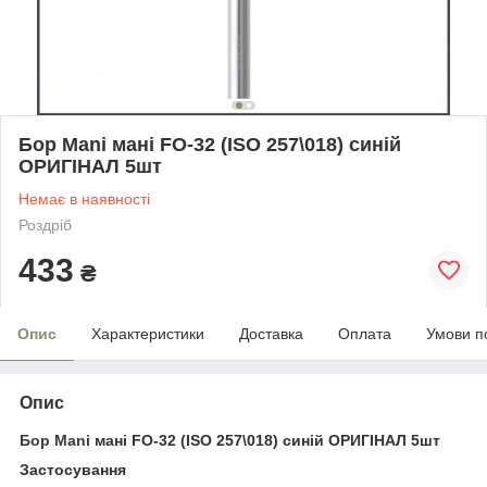
Бор Mani мані FO-32 (ISO 257\018) синій
ОРИГІНАЛ 5шт
Немає в наявності
Роздріб
433
₴
Опис
Характеристики
Доставка
Оплата
Умови п
Опис
Бор Mani
мані FO-32 (ISO 257\018) синій ОРИГІНАЛ 5шт
Застосування