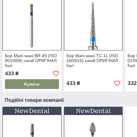
Бор Mani мані BR-49 (ISO
Бор Mani мані TC-11 (ISO
Бор 
001\008) синій ОРИГІНАЛ
160\016) синій ОРИГІНАЛ
019\
5шт
5шт
5шт
433
₴
433
332
₴
Купити
Подібні товари компанії