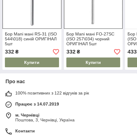
Бор Mani мані RS-31 (ISO
Бор Mani мані FO-27SC
Бор 
544\018) синій ОРИГІНАЛ
(ISO 257\034) чорний
(ISO
5шт
ОРИГІНАЛ 5шт
ОРИ
332
332
433
₴
₴
Купити
Купити
Про нас
100% позитивних з 122 відгуків за рік
Працює з 14.07.2019
м. Чернівці
Поштова, 3, Чернівці, Україна
Контакти