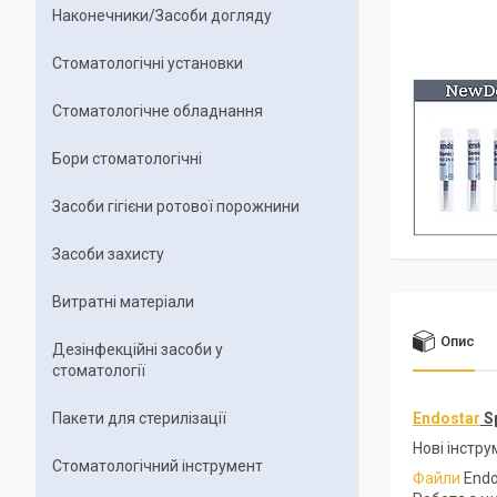
Наконечники/Засоби догляду
Стоматологічні установки
Стоматологічне обладнання
Бори стоматологічні
Засоби гігієни ротової порожнини
Засоби захисту
Витратні матеріали
Опис
Дезінфекційні засоби у
стоматології
Пакети для стерилізації
Endostar
Sp
Нові інстр
Стоматологічний інструмент
Файли
Endo