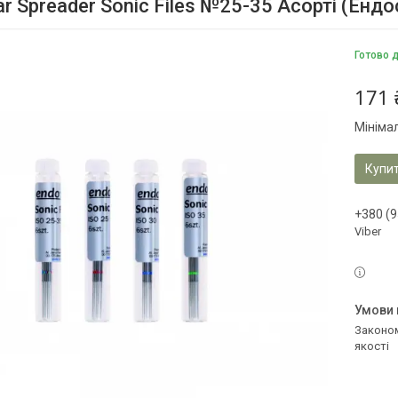
ar Spreader Sonic Files №25-35 Асорті (Ен
Готово 
171 
Мініма
Купи
+380 (9
Viber
Законом не передбачено повернення та обмін даного товару належної
якості