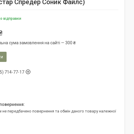
достар Спредер Соник Файлс)
до відправки
₴
льна сума замовлення на сайті — 300 ₴
ти
5) 714-77-17