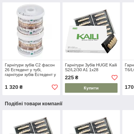
Гарнітури зубів С2 фасон
Гарнітури Зубів HUGE Kaili
Гарн
26 Естедент у тубі,
S2/L2/30 A1 1x28
T6/L
гарнітури зубів Естедент у
225
₴
тубі - 20гар
1 320
170
₴
Купити
Подібні товари компанії