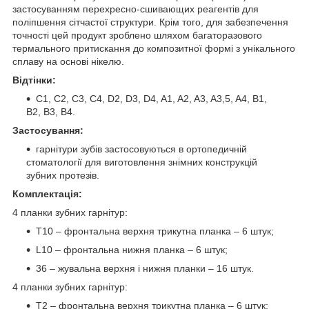
застосуванням перехресно-сшивающих реагентів для
поліпшення сітчастої структури. Крім того, для забезпечення
точності цей продукт зроблено шляхом багаторазового
термального притискання до композитної формі з унікального
сплаву на основі нікелю.
Відтінки:
C1, C2, C3, C4, D2, D3, D4, A1, A2, A3, A3,5, A4, B1,
B2, B3, B4.
Застосування:
гарнітури зубів застосовуються в ортопедичній
стоматології для виготовлення знімних конструкцій
зубних протезів.
Комплектація:
4 планки зубних гарнітур:
T10 – фронтальна верхня трикутна планка – 6 штук;
L10 – фронтальна нижня планка – 6 штук;
36 – жувальна верхня і нижня планки – 16 штук.
4 планки зубних гарнітур:
T2 – фронтальна верхня трикутна планка – 6 штук;