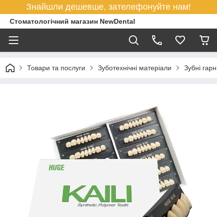
Знайшли дешевше, зателефонуйте нам!
Стоматологічний магазин NewDental
Товари та послуги
Зуботехнічні матеріали
Зубні гарн