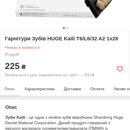
Гарнітури Зубів HUGE Kaili T6/L6/32 A2 1x28
Немає в наявності
Роздріб
225
₴
Мінімальна сума замовлення на сайті — 300 ₴
Опис
Характеристики
Доставка
Оплата
Умови п
Опис
Зуби Kaili
- це одна з лінійок зубів виробника Shandong Huge
Dental Material Corporation. Даний продукт створений з
якісного матеріалу полиметилметакрилата (ПММА) із