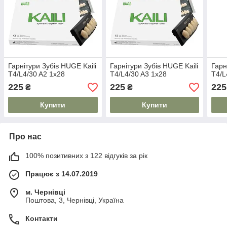
Гарнітури Зубів HUGE Kaili
Гарнітури Зубів HUGE Kaili
Гарн
T4/L4/30 A2 1x28
T4/L4/30 A3 1x28
T4/L
225
225
225
₴
₴
Купити
Купити
Про нас
100% позитивних з 122 відгуків за рік
Працює з 14.07.2019
м. Чернівці
Поштова, 3, Чернівці, Україна
Контакти