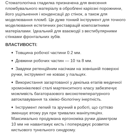
Стоматологічна гладилка призначена для внесення
пломбувального матеріалу в оброблені каріозні порожнини,
його ущільнення і конденсації до стінок, а також для
моделювання пломб. Це дуже тонкий інструмент для точного
моделювання естетичних реставрацій композитними
матеріалами. Ідеальний для взаємодії з вестибулярними
стінками фронтальних зубів.
ВЛАСТИВОСТІ:
Товщина робочої частини 0.2 мм.
Довжини робочих частин — 10 та 8 мм.
Завдяки ретенційним насічкам на зовнішній поверхні
ручки, інструмент не ковзає у пальцях.
Використання загартованої у декілька етапів медичної
хромонікелевої сталі мартенситного класу забезпечує
можливість багаторазового високотемпературного
автоклавування та хіміко-біологічну інертність.
Інструмент легкий та зручний в роботі, що суттєво
зменшує втому рук при тривалих маніпуляціях.
Максимально продумана ергономіка ручки діаметром
10 мм не навантажує кисть і попереджує розвиток
кистьового тунельного синдрому.