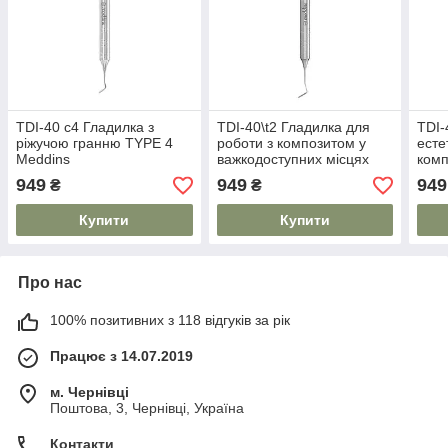
TDI-40 c4 Гладилка з
TDI-40\t2 Гладилка для
TDI-
ріжучою гранню TYPE 4
роботи з композитом у
есте
Meddins
важкодоступних місцях
комп
TYPE 2 Meddins
Med
949
949
949
₴
₴
Купити
Купити
Про нас
100% позитивних з 118 відгуків за рік
Працює з 14.07.2019
м. Чернівці
Поштова, 3, Чернівці, Україна
Контакти