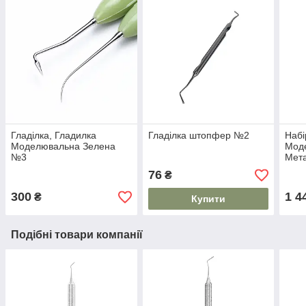
Гладілка, Гладилка
Гладілка штопфер №2
Набі
Моделювальна Зелена
Мод
№3
Мета
глад
76
₴
300
1 4
₴
Купити
Подібні товари компанії