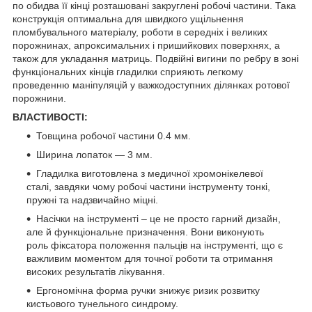
по обидва її кінці роз
ташован
і закруглені робочі частини. Така
конструкція оптимальна для швидкого ущільнення
пломбувального матеріалу, роботи в середніх і великих
порожнинах, апроксимальних і пришийкових поверхнях, а
також для укладання матриць. Подвійні вигини по ребру в зоні
функціональних кінців гладилки сприяють легкому
проведенню маніпуляцій у важкодоступних ділянках ротової
порожнини.
ВЛАСТИВОСТІ:
Товщина робочої частини 0.4 мм.
Ширина лопаток — 3 мм.
Гладилка виготовлена з медичної хромонікелевої
сталі, завдяки чому робочі частини інструменту тонкі,
пружні та надзвичайно міцні.
Насічки на інструменті – це не просто гарний дизайн,
але й функціональне призначення. Вони виконують
роль фіксатора положення пальців на інструменті, що є
важливим моментом для точної роботи та отримання
високих результатів лікування.
Ергономічна форма ручки знижує ризик розвитку
кистьового тунельного синдрому.