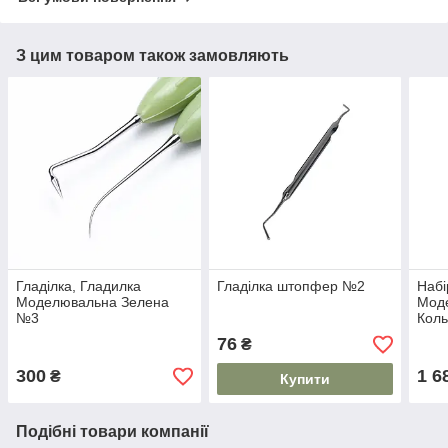
З цим товаром також замовляють
Гладілка, Гладилка
Гладілка штопфер №2
Набі
Моделювальна Зелена
Мод
№3
Коль
глад
76
₴
300
1 6
₴
Купити
Подібні товари компанії