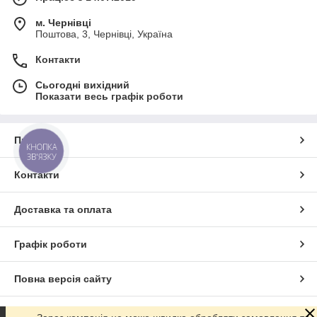
м. Чернівці
Поштова, 3, Чернівці, Україна
Контакти
Сьогодні вихідний
Показати весь графік роботи
Про нас
КНОПКА
ЗВ'ЯЗКУ
Контакти
Доставка та оплата
Графік роботи
Повна версія сайту
Сайт створено на маркетплейсі
Prom.ua