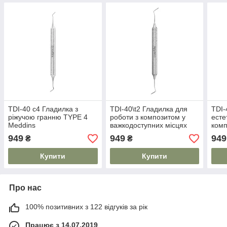
TDI-40 c4 Гладилка з
TDI-40\t2 Гладилка для
TDI-
ріжучою гранню TYPE 4
роботи з композитом у
есте
Meddins
важкодоступних місцях
комп
TYPE 2 Meddins
Med
949
949
949
₴
₴
Купити
Купити
Про нас
100% позитивних з 122 відгуків за рік
Працює з 14.07.2019