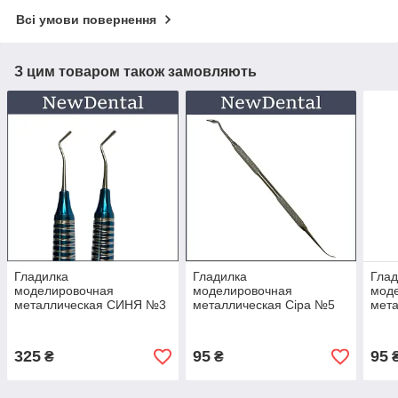
Всі умови повернення
З цим товаром також замовляють
Гладилка
Гладилка
Глад
моделировочная
моделировочная
мод
металлическая СИНЯ №3
металлическая Сіра №5
мета
325
95
95
₴
₴