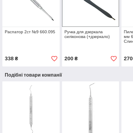
Распатор 2ст №9 660.095
Ручка для дзеркала
Пиле
силіконова (+дзеркало)
мм 6
Слин
хіру
338
200
270
₴
₴
Подібні товари компанії