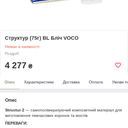
Структур (75г) BL Бліч VOCO
Немає в наявності
Роздріб
4 277
₴
Опис
Характеристики
Доставка
Оплата
Умови п
Опис
Structur 2
— самополімеризуючий композитний матеріал для
виготовлення тимчасових коронок та мостів.
ПЕРЕВАГИ: