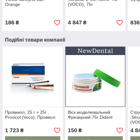
Orange
(VOCO), 75г
186
4 847
836
₴
₴
Подібні товари компанії
Провикол, 25 г + 25г ,
Віск моделювальний
Стру
Provicol (Voco), Провікол
Фрезерний 75г Dident
,Str
(VOC
1 723
150
4 8
₴
₴