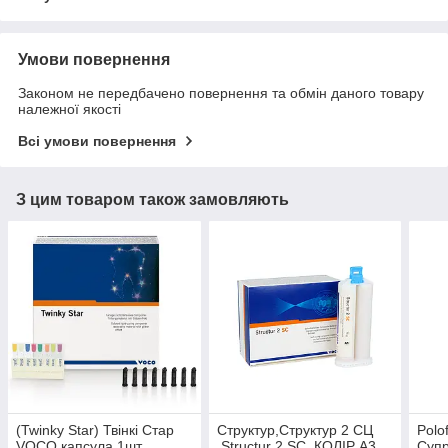
Умови повернення
Законом не передбачено повернення та обмін даного товару
належної якості
Всі умови повернення
З цим товаром також замовляють
(Twinky Star) Твінкі Стар
Структур,Структур 2 СЦ
Polo
VOCO капсула 1шт
,Structur 2 SC, КОЛІР А3
Суп