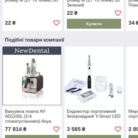
розмір М (27*70*80мм) JD
розмір М (27*70*80мм) JD
розм
Зелений
Пом
22
₴
22
34
₴
Купити
Подібні товари компанії
Вакуумна помпа AY-
Ендомотор портативний
Мікр
AD1100L (3-4
безпровідний Y-Smart LED
порт
стоматустановок) Anya
77 814
3 565
2 8
₴
₴