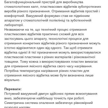
Багатофункціональний пристрій для виробництва
стоматологічних капп, пластмасових відбитків зубопротезних
виробів різного призначення. Отримання відбитків простий і
комфортний. Вакуумний формувач став не підмінним
апаратом у стоматологічній поліклініці та зуботехнічній
лабораторії.
Незважаючи на те, що технічний процес отримання
пластмасових відбитків практично схожий для всіх
застосувань цього апарату, технологічні процеси для
отримання конкретних відбитків різного призначення можуть
істотно відрізнятися один від одного. Так щоб отримати
відбитка однієї й тієї призначення можуть використовуватися
пластмасові пластинки з різних матеріалів і різноманітної
товщини. Тому кожна з використовуваних пластин вимагає
для отримання якісного відбитка свого часу нагрівання.
Потрібна температура нагрівання різних пластин для
отримання якісного відбитка може бути визначена лише
візуально.
Переваги:
Потужний вакуумний двигун здійснює пряме всмоктування
вниз, забезпечуючи найбільшу точність при роботі.
Симетрична система опалення забезпечує рівномірний
розподіл нагріву.