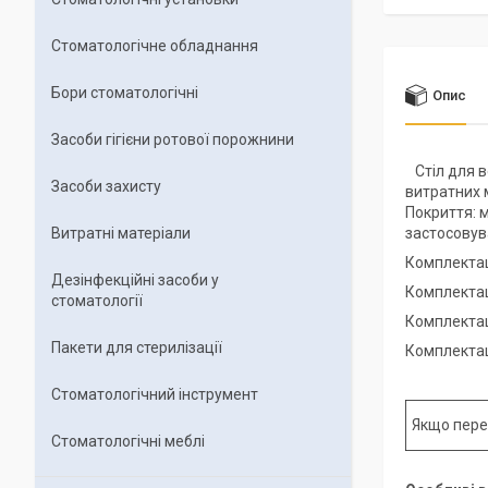
Стоматологічне обладнання
Бори стоматологічні
Опис
Засоби гігієни ротової порожнини
Стіл для в
Засоби захисту
витратних 
Покриття: м
Витратні матеріали
застосовув
Комплекта
Дезінфекційні засоби у
Комплекта
стоматології
Комплекта
Пакети для стерилізації
Комплектац
Стоматологічний інструмент
Якщо пере
Стоматологічні меблі