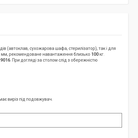
в (автоклав, сухожарова шафа, стерилізатор), так і для
мм, рекомендоване навантаження близько
100
кг.
9016
. При догляді за столом слід з обережністю
має виріз під подовжувач.