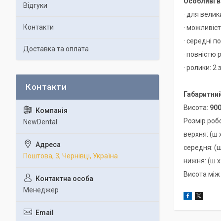
Особливі в
Відгуки
· для велик
Контакти
· можливіс
· середні п
Доставка та оплата
· повністю 
· ролики: 2
Габаритний
Висота:
90
Розмір роб
NewDental
верхня: (ш х
середня: (ш
Поштова, 3, Чернівці, Україна
нижня: (ш х 
Висота між
Менеджер