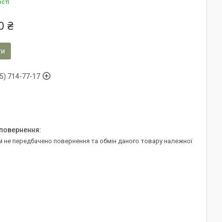
ості
0 ₴
ти
5) 714-77-17