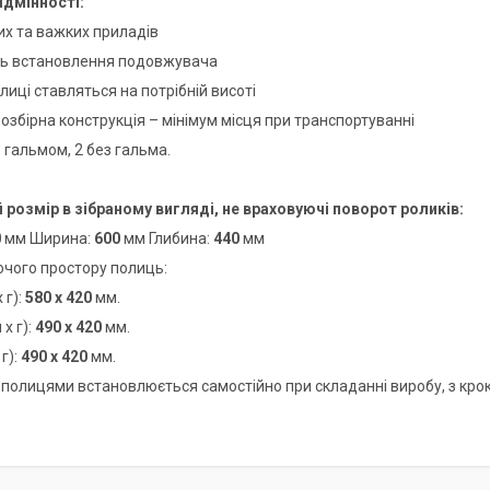
ідмінності:
их та важких приладів
ть встановлення подовжувача
олиці ставляться на потрібній висоті
розбірна конструкція – мінімум місця при транспортуванні
 з гальмом, 2 без гальма.
 розмір в зібраному вигляді, не враховуючі поворот роликів:
0
мм Ширина:
600
мм Глибина:
440
мм
очого простору полиць:
 г):
580 х 420
мм.
 х г):
490 х 420
мм.
г):
490 х 420
мм.
 полицями встановлюється самостійно при складанні виробу, з кро