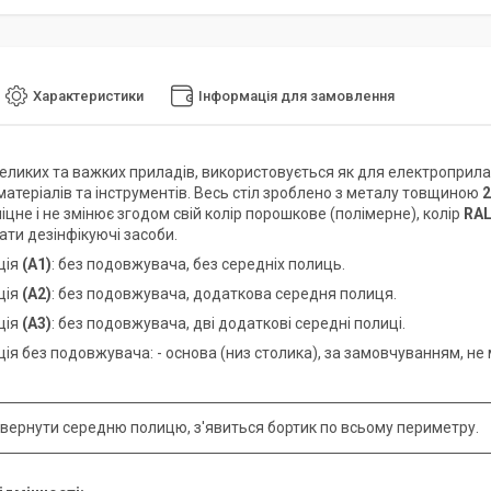
Характеристики
Інформація для замовлення
еликих та важких приладів, використовується як для електроприладі
матеріалів та інструментів. Весь стіл зроблено з металу товщиною
2
іцне і не змінює згодом свій колір порошкове (полімерне), колір
RAL
ати дезінфікуючі засоби.
ція
(А1)
: без подовжувача, без середніх полиць.
ція
(А2)
: без подовжувача, додаткова середня полиця.
ція
(А3)
: без подовжувача, дві додаткові середні полиці.
ія без подовжувача: - основа (низ столика), за замовчуванням, не 
вернути середню полицю, з'явиться бортик по всьому периметру.