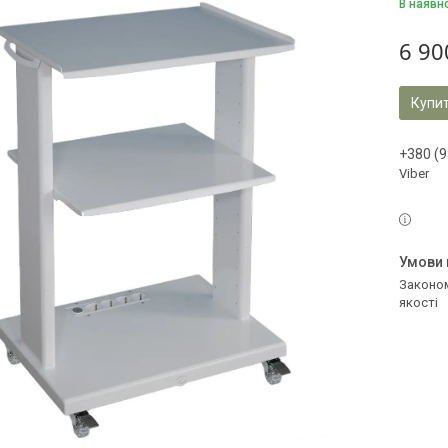
В наявн
6 90
Купи
+380 (9
Viber
Законом не передбачено повернення та обмін даного товару належної
якості