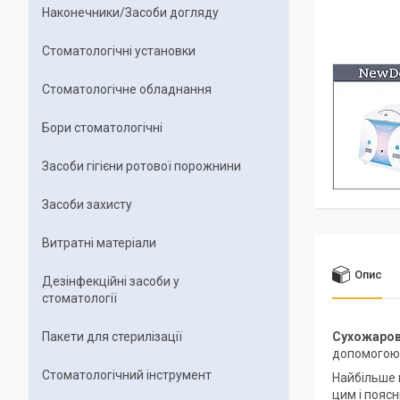
Наконечники/Засоби догляду
Стоматологічні установки
Стоматологічне обладнання
Бори стоматологічні
Засоби гігієни ротової порожнини
Засоби захисту
Витратні матеріали
Опис
Дезінфекційні засоби у
стоматології
Пакети для стерилізації
Сухожаров
допомогою 
Стоматологічний інструмент
Найбільше п
цим і пояс