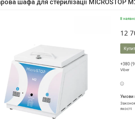
рова шафа для стерилізації MICROSTOP M
В наявн
12 7
Купи
+380 (9
Viber
Законом не передбачено повернення та обмін даного товару належної
якості