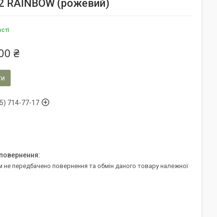
2 RAINBOW (рожевий)
ості
00 ₴
ти
5) 714-77-17