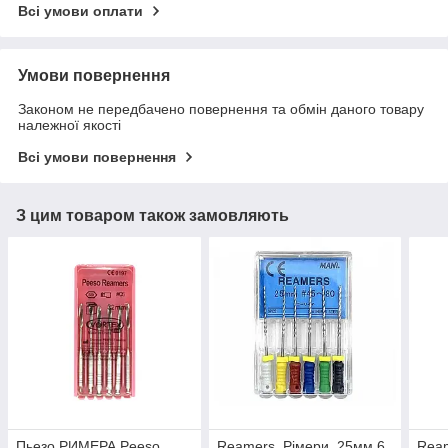
Всі умови оплати
Умови повернення
Законом не передбачено повернення та обмін даного товару
належної якості
Всі умови повернення
З цим товаром також замовляють
Пьезо РИМЕРА Peeso
Reamers, Рімери, 25мм 6
Rea