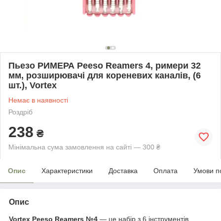
Пьезо РИМЕРА Peeso Reamers 4, римери 32
мм, розширювачі для кореневих каналів, (6
шт.), Vortex
Немає в наявності
Роздріб
238
₴
Мінімальна сума замовлення на сайті — 300 ₴
Опис
Характеристики
Доставка
Оплата
Умови п
Опис
Vortex Peeso Reamers №4
— це набір з 6 інструментів