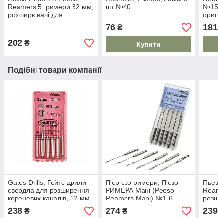
Reamers 5, римери 32 мм,
шт №40
№15
розширювачі для
ориг
кореневих каналів, (6 шт.),
76
181
₴
Vortex
202
₴
Купити
Подібні товари компанії
Gates Drills, Гейтс дрили
П'єр єзо римери, П'єзо
Пье
свердла для розширення
РИМЕРА Мані (Peeso
Ream
кореневих каналів, 32 мм,
Reamers Mani) №1-6
розш
№ 1, Vortex
32мм 6шт
коре
238
274
239
₴
₴
Vort