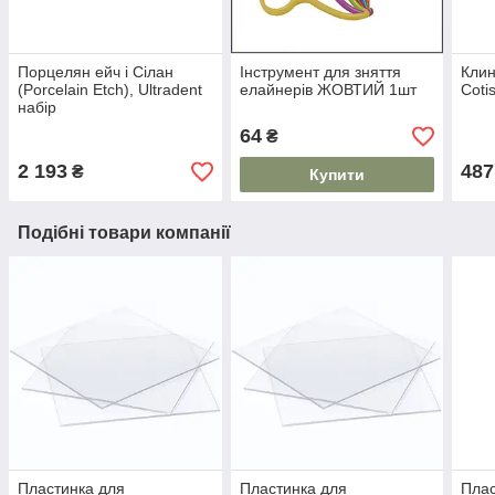
Порцелян ейч і Сілан
Інструмент для зняття
Клин
(Porcelain Etch), Ultradent
елайнерів ЖОВТИЙ 1шт
Coti
набір
64
₴
2 193
487
₴
Купити
Подібні товари компанії
Пластинка для
Пластинка для
Плас