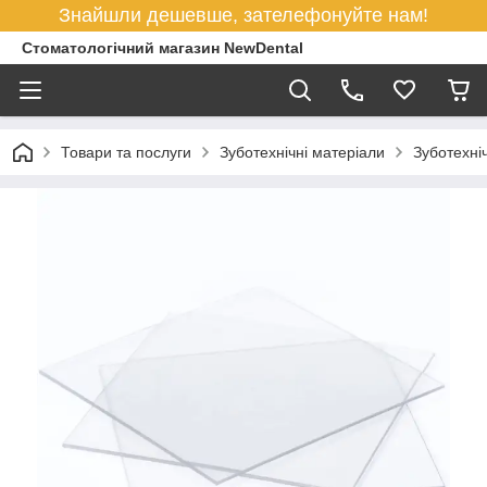
Знайшли дешевше, зателефонуйте нам!
Стоматологічний магазин NewDental
Товари та послуги
Зуботехнічні матеріали
Зуботехні