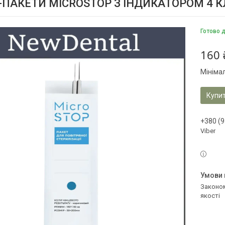
ПАКЕТИ MICROSTOP З ІНДИКАТОРОМ 4 КЛА
Готово 
160 
Мініма
Купи
+380 (9
Viber
Законом не передбачено повернення та обмін даного товару належної
якості