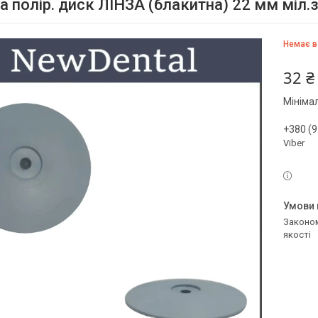
а полір. диск ЛІНЗА (блакитна) 22 мм міл.
Немає в
32 ₴
Мініма
+380 (9
Viber
Законом не передбачено повернення та обмін даного товару належної
якості