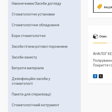
Наконечники/Засоби догляду
Акці
Стоматологічні установки
Стоматологічне обладнання
Бори стоматологічні
Опис
Засоби гігієни ротової порожнини
АНАЛОГ К
Засоби захисту
Поліруванн
Покриття г
Витратні матеріали
Дезінфекційні засоби у
стоматології
Пакети для стерилізації
Стоматологічний інструмент