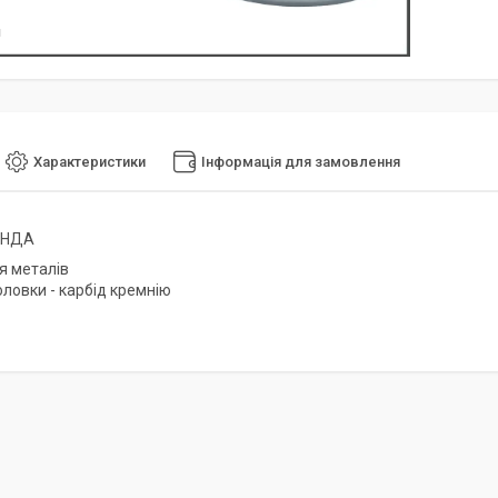
я
Характеристики
Інформація для замовлення
ЕНДА
я металів
оловки - карбід кремнію