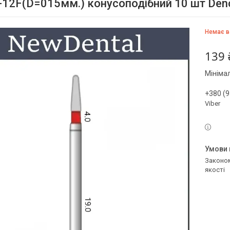
-12F(D=015мм.) конусоподібний 10 шт Den
Немає в
139 
Мініма
+380 (9
Viber
Законом не передбачено повернення та обмін даного товару належної
якості