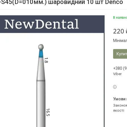
-S45(D=010мм.) шаровидний 10 шт Denco
В наявн
220 
Мініма
Купи
+380 (9
Viber
Законом не передбачено повернення та обмін даного товару належної
якості