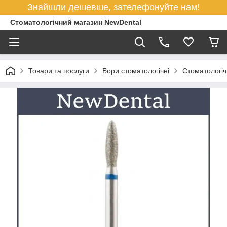
Знайшли дешевше, зателефонуйте нам!
Стоматологічний магазин NewDental
Товари та послуги
Бори стоматологічні
Стоматологіч