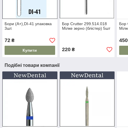
Бори (A+),DI-41 упаковка
Бор Crutter 299.514.018
Бор 
3шт.
Мілке зерно (блістер) 5шт
Мілк
72
450
₴
220
₴
Купити
Подібні товари компанії