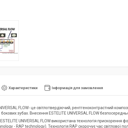
Характеристики
Інформація для замовлення
NIVERSAL FLOW- це світлотвердіючий, рентгеноконтрастний компози
а бокових зубах. Внесення ESTELITE UNIVERSAL FLOW безпосередньо
і ESTELITE UNIVERSAL FLOW використана технологія прискорення фото
echnology - RAP technology). Технологія RAP скорочує час світлової 