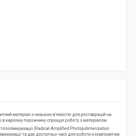
тний матеріал з низькою в'язкістю для реставрацій на
 в каріозну порожнину спрощує роботу з матеріалом.
полімеризації (Radical-Amplified Photopolimerization
полімеризації та дає достатньо часу для роботи з композитом.