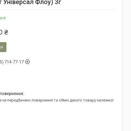
 Універсал Флоу) 3г
ості
0 ₴
ти
5) 714-77-17