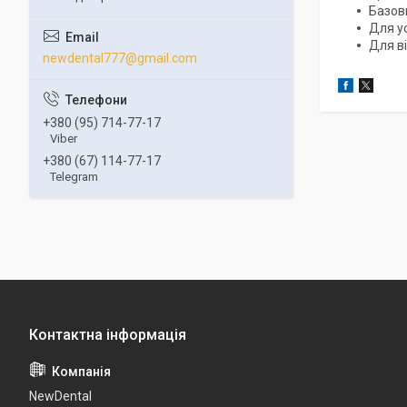
Базов
Для у
Для в
newdental777@gmail.com
+380 (95) 714-77-17
Viber
+380 (67) 114-77-17
Telegram
NewDental