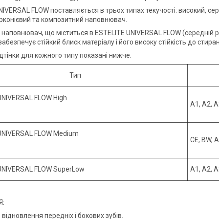
NIVERSAL FLOW поставляється в трьох типах текучості: високий, сер
рконієвий та композитний наповнювач.
наповнювач, що міститься в ESTELITE UNIVERSAL FLOW (середній роз
забезпечує стійкий блиск матеріалу і його високу стійкість до стира
дтінки для кожного типу показані нижче.
Тип
UNIVERSAL FLOW High
A1, А2, 
UNIVERSAL FLOW Medium
CE, BW, A
UNIVERSAL FLOW SuperLow
A1, A2, A
Я:
відновлення передніх і бокових зубів.