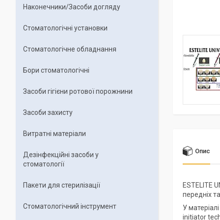
Наконечники/Засоби догляду
Стоматологічні установки
Стоматологічне обладнання
Бори стоматологічні
Засоби гігієни ротової порожнини
Засоби захисту
Витратні матеріали
Опис
Дезінфекційні засоби у
стоматології
Пакети для стерилізації
ESTELITE U
передніх т
Стоматологічний інструмент
У матеріал
initiator t