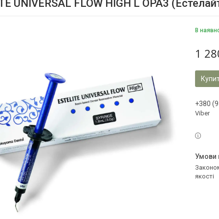
TE UNIVERSAL FLOW HIGH L ОРА3 (Естелайт
В наявн
1 28
Купи
+380 (9
Viber
Законом не передбачено повернення та обмін даного товару належної
якості