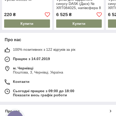
синусу DASK (Даск) №
сину
XRT084025, напівсфера 8
XRT0
мм, Dentium
мм, 
220
6 525
6 5
₴
₴
Купити
Купити
Про нас
100% позитивних з 122 відгуків за рік
Працює з 14.07.2019
м. Чернівці
Поштова, 3, Чернівці, Україна
Контакти
Сьогодні працює з 09:00 до 18:00
Показати весь графік роботи
Про нас