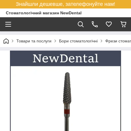
Знайшли дешевше, зателефонуйте нам!
Стоматологічний магазин NewDental
Товари та послуги
Бори стоматологічні
Фрези стомат