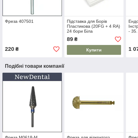
Фреза 407501
Підставка для Борів
Ендо
Пластикова (20FG + 4 RA)
Інст
24 бори Біла
- 35
24
89
₴
220
1 0
₴
Купити
Подібні товари компанії
Фреза М0618-М
Фреза для відкритого
Фрез