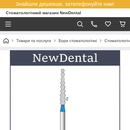
Знайшли дешевше, зателефонуйте нам!
Стоматологічний магазин NewDental
Товари та послуги
Бори стоматологічні
Стоматологіч