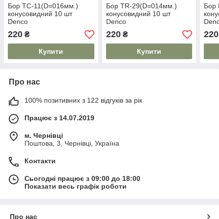
Бор TC-11(D=016мм.)
Бор TR-29(D=014мм.)
Бор 
конусовидний 10 шт
конусовидний 10 шт
кону
Denco
Denco
Den
220
220
220
₴
₴
Купити
Купити
Про нас
100% позитивних з 122 відгуків за рік
Працює з 14.07.2019
м. Чернівці
Поштова, 3, Чернівці, Україна
Контакти
Сьогодні працює з 09:00 до 18:00
Показати весь графік роботи
Про нас