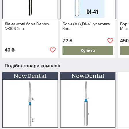
Діамантові бори Dentex
Бори (A+),DI-41 упаковка
Бор 
№306 1шт
3шт.
Мілк
72
450
₴
40
₴
Купити
Подібні товари компанії