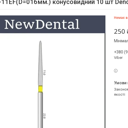
-11EF(D=016мм.) конусовидний 10 шт Den
Немає в
250 
Мініма
+380 (9
Viber
Законом не передбачено повернення та обмін даного товару належної
якості