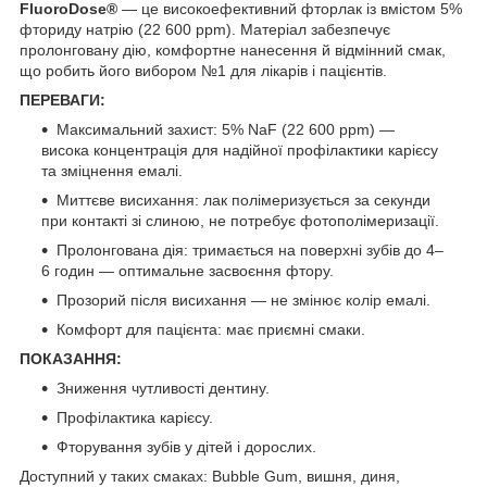
FluoroDose®
— це високоефективний фторлак із вмістом 5%
фториду натрію (22 600 ppm). Матеріал забезпечує
пролонговану дію, комфортне нанесення й відмінний смак,
що робить його вибором №1 для лікарів і пацієнтів.
ПЕРЕВАГИ:
Максимальний захист: 5% NaF (22 600 ppm) —
висока концентрація для надійної профілактики карієсу
та зміцнення емалі.
Миттєве висихання: лак полімеризується за секунди
при контакті зі слиною, не потребує фотополімеризації.
Пролонгована дія: тримається на поверхні зубів до 4–
6 годин — оптимальне засвоєння фтору.
Прозорий після висихання — не змін
ює колір
емалі.
Комфорт для пацієнта: має приємні смаки.
ПОКАЗАННЯ:
Зниження чутливості дентину.
Профілактика карієсу.
Фторування зубів у дітей і дорослих.
Доступний у таких смаках: Bubble Gum, вишня, диня,