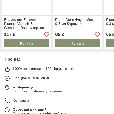
Енамеласт Enamelast
FluoroDose Флуор Доза
Fluo
FluorideVarnish Bubble
0.3 мл Карамель
0.3 
Gum Unit Dose Фторлак
0.4мл
117
65
65
₴
₴
Купити
Купити
Про нас
100% позитивних з 122 відгуків за рік
Працює з 14.07.2019
м. Чернівці
Поштова, 3, Чернівці, Україна
Контакти
Сьогодні вихідний
Показати весь графік роботи