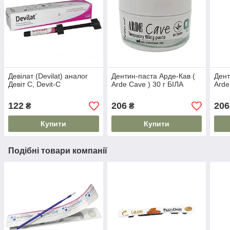
Девілат (Devilat) аналог
Дентин-паста Арде-Кав (
Дент
Девіт С, Devit-C
Arde Cave ) 30 г БІЛА
Arde
122
206
206
₴
₴
Купити
Купити
Подібні товари компанії