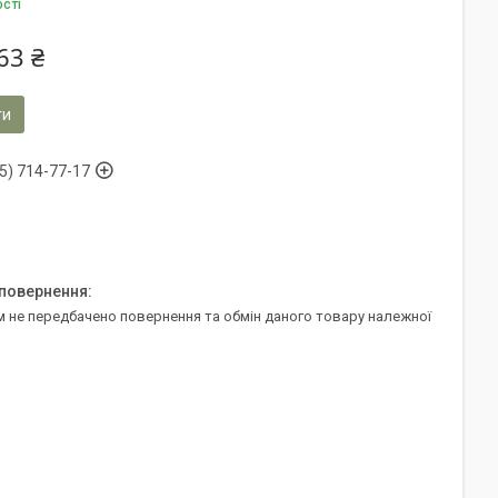
ості
63 ₴
ти
5) 714-77-17