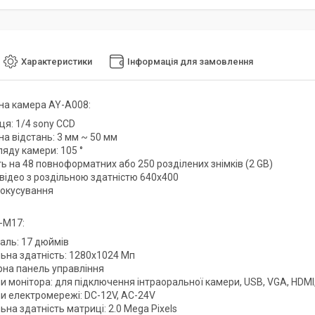
Характеристики
Інформація для замовлення
на камера AY-A008:
ця: 1/4 sony CCD
а відстань: 3 мм ~ 50 мм
ляду камери: 105 °
ь на 48 повноформатних або 250 розділених знімків (2 GB)
 відео з роздільною здатністю 640х400
окусування
-M17:
аль: 17 дюймів
льна здатність: 1280х1024 Мп
рна панель управління
и монітора: для підключення інтраоральної камери, USB, VGA, HDMI,
ми електромережі: DC-12V, AC-24V
ьна здатність матриці: 2.0 Mega Pixels