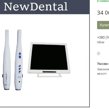
В наявн
34 0
Купи
+380 (9
Viber
Законом не передбачено повернення та обмін даного товару належної
якості