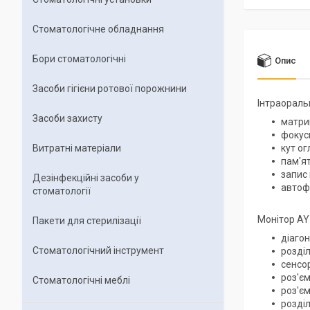
Стоматологічне обладнання
Бори стоматологічні
Опис
Засоби гігієни ротової порожнини
Інтраораль
Засоби захисту
матри
фокусн
Витратні матеріали
кут ог
пам'ят
запис
Дезінфекційні засоби у
автоф
стоматології
Монітор AY
Пакети для стерилізації
діагон
Стоматологічний інструмент
розді
сенсо
роз'єм
Стоматологічні меблі
роз'є
розділ