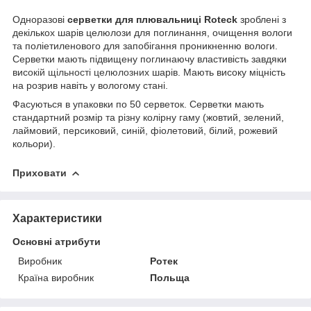
Одноразові
серветки для плювальниці Roteck
зроблені з
декількох шарів целюлози для поглинання, очищення вологи
та поліетиленового для запобігання проникненню вологи.
Серветки мають підвищену поглинаючу властивість завдяки
вис
окій щільності целюлозни
х шарів. Мають високу міцність
на розрив навіть у вологому стані.
Фасуються в упаковки по 50 серветок. Серветки мають
стандартний розмір та різну колірну гаму (жовтий, зелений,
лаймовий, персиковий, синій, фіолетовий, білий, рожевий
кольори).
Приховати
Характеристики
Основні атрибути
Виробник
Ротек
Країна виробник
Польща