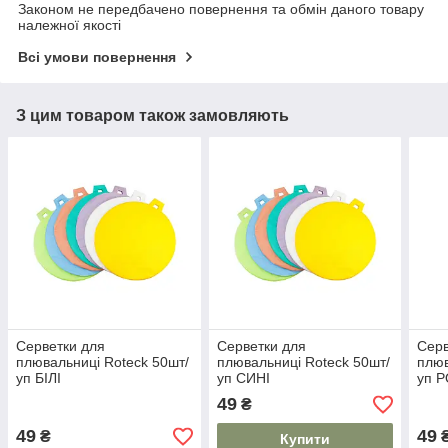
Законом не передбачено повернення та обмін даного товару
належної якості
Всі умови повернення
З цим товаром також замовляють
Серветки для
Серветки для
Серв
плювальниці Roteck 50шт/
плювальниці Roteck 50шт/
плюв
уп БІЛІ
уп СИНІ
уп 
49
₴
49
49
₴
Купити