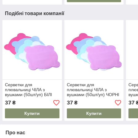
Подібні товари компанії
Серветки для
Серветки для
Серв
плювальниці ЧІЛА з
плювальниці ЧІЛА з
плюв
вушками (50шт/уп) БІЛІ
вушками (50шт/уп) ЧОРНІ
вушк
ФІО
37
37
37
₴
₴
Купити
Купити
Про нас