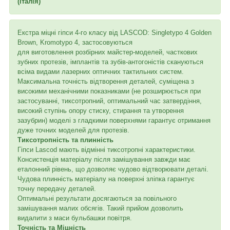
(Італія)
Екстра міцні гіпси 4-го класу від LASCOD: Singletypo 4 Golden
Brown, Kromotypo 4, застосовуються
для виготовлення розбірних майстер-моделей, часткових
зубних протезів, імплантів та зубів-антогоністів скануються
всіма видами лазерних оптичних тактильних систем.
Максимальна точність відтворення деталей, суміщена з
високими механічними показниками (не розширюється при
застосуванні, тиксотропний, оптимальний час затвердіння,
високий ступінь опору стиску, стирання та утворення
зазубрин) моделі з гладкими поверхнями гарантує отримання
дуже точних моделей для протезів.
Тиксотропність та плинність
Гіпси Lascod мають відмінні тиксотропні характеристики.
Консистенція матеріалу після замішування завжди має
еталонний рівень, що дозволяє чудово відтворювати деталі.
Чудова плинність матеріалу на поверхні зліпка гарантує
точну передачу деталей.
Оптимальні результати досягаються за повільного
замішування малих обсягів. Такий прийом дозволить
видалити з маси бульбашки повітря.
Точність та Міцність