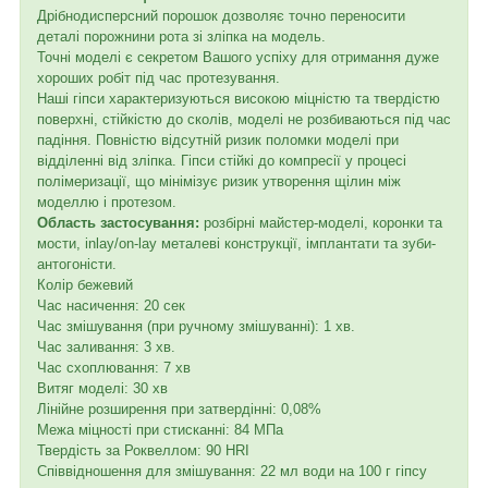
Дрібнодисперсний порошок дозволяє точно переносити
деталі порожнини рота зі зліпка на модель.
Точні моделі є секретом Вашого успіху для отримання дуже
хороших робіт під час протезування.
Наші гіпси характеризуються високою міцністю та твердістю
поверхні, стійкістю до сколів, моделі не розбиваються під час
падіння. Повністю відсутній ризик поломки моделі при
відділенні від зліпка. Гіпси стійкі до компресії у процесі
полімеризації, що мінімізує ризик утворення щілин між
моделлю і протезом.
Область застосування:
розбірні майстер-моделі, коронки та
мости, inlay/on-lay металеві конструкції, імплантати та зуби-
антогоністи.
Колір бежевий
Час насичення: 20 сек
Час змішування (при ручному змішуванні): 1 хв.
Час заливання: 3 хв.
Час схоплювання: 7 хв
Витяг моделі: 30 хв
Лінійне розширення при затвердінні: 0,08%
Межа міцності при стисканні: 84 МПа
Твердість за Роквеллом: 90 HRI
Співвідношення для змішування: 22 мл води на 100 г гіпсу