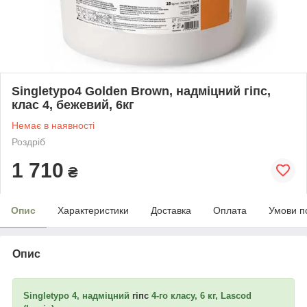
Singletypo4 Golden Brown, надміцний гіпс,
клас 4, бежевий, 6кг
Немає в наявності
Роздріб
1 710
₴
Опис
Характеристики
Доставка
Оплата
Умови п
Опис
Singletypo 4, надміцний
гіпс
4-го класу, 6 кг, Lascod