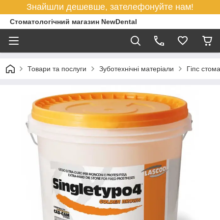
Знайшли дешевше, зателефонуйте нам!
Стоматологічний магазин NewDental
Товари та послуги
Зуботехнічні матеріали
Гіпс стом