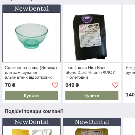
Силіконова чаша (Велика)
Гіпс 4 клас Hiro Base
Ніж 
для замішування
Stone 2,5кг Японія ФЛОУ,
руч
альгінатних відбиткових
Фіолетовий
мас / гіпсу
78
649
₴
₴
140
Купити
Купити
Подібні товари компанії