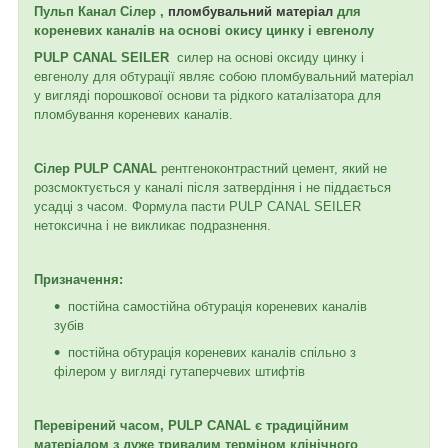
Пульп Канал Сілер ,
пломбувальний матеріал
для
кореневих каналів на основі окису цинку і евгенолу
PULP CANAL SEILER
силер на основі оксиду цинку і
евгенолу для обтурації являє собою пломбувальний матеріал
у вигляді порошкової основи та рідкого каталізатора для
пломбування кореневих каналів.
Сілер PULP CANAL
рентгеноконтрастний цемент, який не
розсмоктується у каналі після затвердіння і не піддається
усадці з часом. Формула пасти PULP CANAL SEILER
нетоксична і не викликає подразнення.
Призначення:
постійна самостійна обтурація кореневих каналів
зубів
постійна обтурація кореневих каналів спільно з
філером у вигляді гутаперчевих штифтів
Перевірений часом, PULP CANAL є традиційним
матеріалом з дуже тривалим терміном клінічного