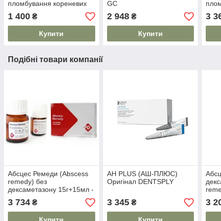
пломбування кореневих
GC
плом
каналів
кана
1 400
2 948
3 3
₴
₴
Купити
Купити
Подібні товари компанії
Абсцес Ремеди (Abscess
AH PLUS (АШ-ПЛЮС)
Абсц
remedy) без
Оригінал DENTSPLY
декс
дексаметазону 15г+15мл -
reme
матеріал для
для 
3 734
3 345
3 2
₴
₴
пломбування кореневих
кана
каналів
Купити
Купити