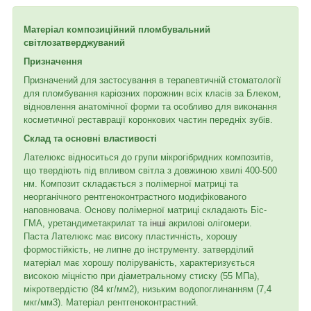
Матеріал композиційний пломбувальний
світлозатверджуваний
Призначення
Призначений для застосування в терапевтичній стоматології
для пломбування каріозних порожнин всіх класів за Блеком,
відновлення анатомічної форми та особливо для виконання
косметичної реставрації коронкових частин передніх зубів.
Склад та основні властивості
Лателюкс відноситься до групи мікрогібридних композитів,
що твердіють під впливом світла з довжиною хвилі 400-500
нм. Композит складається з полімерної матриці та
неорганічного рентгеноконтрастного модифікованого
наповнювача. Основу полімерної матриці складають Біс-
ГМА, уретандиметакрилат та
інші
акрилові олігомери.
Паста Лателюкс має високу пластичність, хорошу
формостійкість, не липне до інструменту. затверділий
матеріал має хорошу поліруваність, характеризується
високою міцністю при діаметральному стиску (55 МПа),
мікротвердістю (84 кг/мм2), низьким водопоглинанням (7,4
мкг/мм3). Матеріал рентгеноконтрастний.