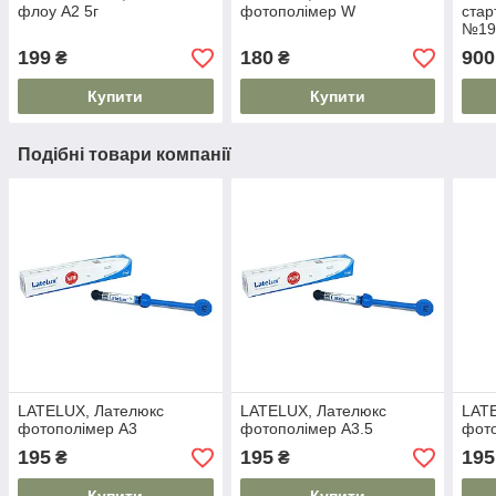
флоу А2 5г
фотополімер W
стар
№19
199
180
900
₴
₴
Купити
Купити
Подібні товари компанії
LATELUX, Лателюкс
LATELUX, Лателюкс
LAT
фотополімер А3
фотополімер А3.5
фот
195
195
195
₴
₴