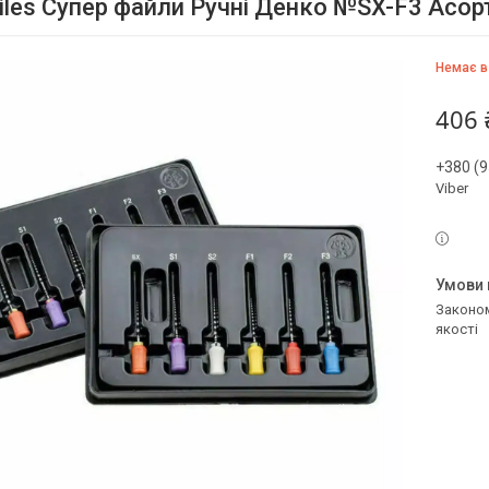
Files Супер файли Ручні Денко №SX-F3 Асор
Немає в
406 
+380 (9
Viber
Законом не передбачено повернення та обмін даного товару належної
якості