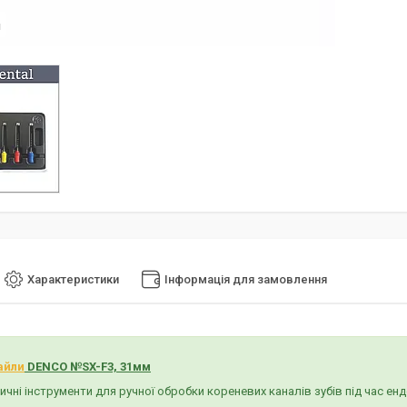
я
Характеристики
Інформація для замовлення
айли
DENCO №SX-F3, 31мм
чні інструменти для ручної обробки кореневих каналів зубів під час ен