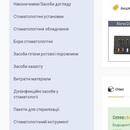
Наконечники/Засоби догляду
Акці
Стоматологічні установки
Стоматологічне обладнання
Бори стоматологічні
Засоби гігієни ротової порожнини
Засоби захисту
Витратні матеріали
Опис
Дезінфекційні засоби у
стоматології
Пакети для стерилізації
Супер-
ф
Стоматологічний інструмент
Ендодонти