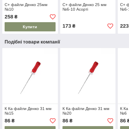
С+ файли Денко 25мм
С+ файли Денко 25 мм
С+ ф
№10
№6-10 Асорті
№6-1
258
₴
173
223
₴
Купити
Подібні товари компанії
К Ка файли Денко 31 мм
К Ка файли Денко 31 мм
К Ка
№15
№20
№6
86
86
86
₴
₴