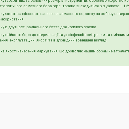
ку габаритних та основних розмірів інструментів. Особливо жорстко к
тологічного алмазного бора гарантовано знаходиться в в діапазоні 1.5
рку якості та щільності нанесення алмазного порошку на робочу повер
використання
ку відсутності радіального биття для кожного зразка
ку стійкості бора до стерилізації та дезінфекції повітряним та хімічним
ння, експлуатаційні якості та відповідний зовнішній вигляд
ка якості нанесення маркування, що дозволяє нашим борам не втрачати