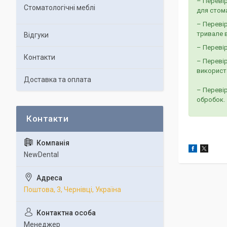
– Перевір
Стоматологічні меблі
для стома
– Переві
тривале 
Відгуки
– Перевір
Контакти
– Перевір
використа
Доставка та оплата
– Перевір
обробок.
NewDental
Поштова, 3, Чернівці, Україна
Менеджер