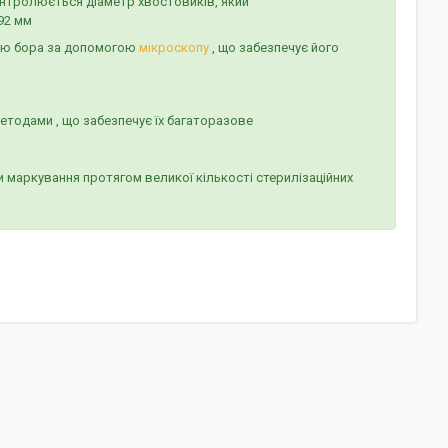
онтролюється діаметр хвостовиків, який
92 мм
хню бора за допомогою
мікроскопу
, що забезпечує його
 методами , що забезпечує їх багаторазове
 маркування протягом великої кількості стерилізаційних