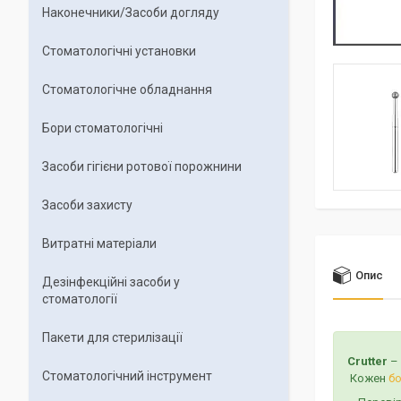
Наконечники/Засоби догляду
Стоматологічні установки
Стоматологічне обладнання
Бори стоматологічні
Засоби гігієни ротової порожнини
Засоби захисту
Витратні матеріали
Опис
Дезінфекційні засоби у
стоматології
Пакети для стерилізації
Crutter
–
Стоматологічний інструмент
Кожен
б