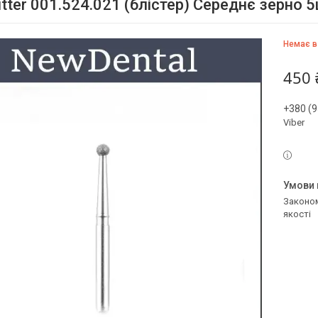
tter 001.524.021 (блістер) Середнє зерно 
Немає в
450 
+380 (9
Viber
Законом не передбачено повернення та обмін даного товару належної
якості