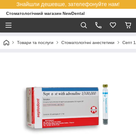
Знайшли дешевше, зателефонуйте нам!
Стоматологічний магазин NewDental
Товари та послуги
Стоматологічні анестетики
Септ 1