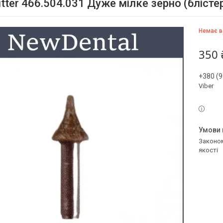
tter 466.504.031 Дуже мілке зерно (блістер
Немає в
350 
+380 (9
Viber
Законом не передбачено повернення та обмін даного товару належної
якості