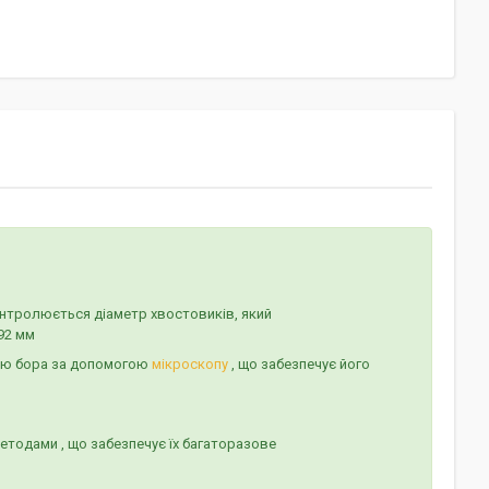
онтролюється діаметр хвостовиків, який
92 мм
хню бора за допомогою
мікроскопу
, що забезпечує його
 методами , що забезпечує їх багаторазове