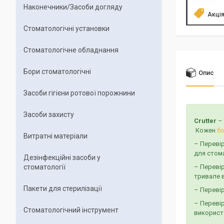
Наконечники/Засоби догляду
Акці
Стоматологічні установки
Стоматологічне обладнання
Бори стоматологічні
Опис
Засоби гігієни ротової порожнини
Засоби захисту
Crutter
–
Кожен
б
Витратні матеріали
– Перевір
для стома
Дезінфекційні засоби у
стоматології
– Переві
тривале 
Пакети для стерилізації
– Перевір
– Перевір
Стоматологічний інструмент
використа