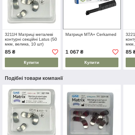
3211H Матриці металеві
Матриця MTA+ Cerkamed
3221
контурні секційні Latus (50
конт
мкм, велика, 10 шт)
мкм,
85
1 067
85
₴
₴
Купити
Купити
Подібні товари компанії