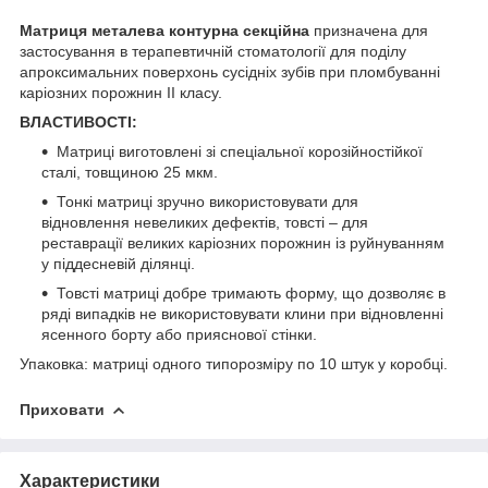
Матриця металева контурна секційна
призначена для
застосування в терапевтичній стоматології для поділу
апроксимальних поверхонь сусідніх зубів при пломбуванні
каріозних порожнин ІІ класу.
ВЛАСТИВОСТІ:
Матриці виготовлені зі спеціальної корозійностійкої
сталі, товщиною 25 мкм.
Тонкі матриці зручно використовувати для
відновлення невеликих дефектів, товсті – для
реставрації великих каріозних порожнин із руйнуванням
у піддесневій ділянці.
Товсті матриці добре тримають форму, що дозволяє в
ряді випадків не використовувати клини при відновленні
ясенного борту або прияснової стінки.
Упаковка: матриці одного типорозміру по 10 штук у коробці.
Приховати
Характеристики