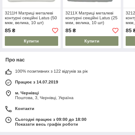
3211H Матриці металеві
3211X Матриці металеві
3212
контурні секційні Latus (50
контурні секційні Latus (25
конт
мкм, велика, 10 шт)
мкм, велика, 10 шт)
мкм,
10 ш
85
85
85
₴
₴
Купити
Купити
Про нас
100% позитивних з 122 відгуків за рік
Працює з 14.07.2019
м. Чернівці
Поштова, 3, Чернівці, Україна
Контакти
Сьогодні працює з 09:00 до 18:00
Показати весь графік роботи