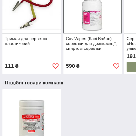
Тримач для серветок
CaviWipes (Каві Вайпс) -
Серв
пластиковий
серветки для дезінфекції,
«Нео
спиртові серветки
унів
дезинфікуючі 160 шт з
191
контейнером
111
590
₴
₴
Подібні товари компанії