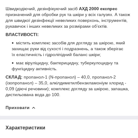
Швидкодіючий, дезінфікуючий засіб
АХД 2000 експрес
призначений для обробки рук та шкіри у всіх галузях. А також
для швидкої дезінфекції невеликих поверхонь, інструментів,
рукавичок і інших невеликих за розмірами об’єктів.
ВЛАСТИВОСТІ:
містить комплекс засобів для догляду за шкірою, який
захищає руки від сухості і подразнень, а також зберігає
їх еластичність і гідроліпідний баланс шкіри;
має віруліцидну, бактерицидну, туберкулоцидну та
фунгіцидну активність.
СКЛАД:
пропанол-1 (N-пропанол) – 40,0, пропанол-2
(ізопропанол) – 35,0, алкілдиметилбензиламоніум хлорид -
0,09 (діючі речовини); комплекс догляду за шкірою, запашка,
дистильована вода до 100.
Приховати
Характеристики