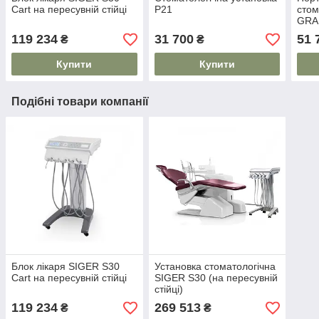
Cart на пересувній стійці
P21
стом
GR
119 234
31 700
51 
₴
₴
Купити
Купити
Подібні товари компанії
Блок лікаря SIGER S30
Установка стоматологічна
Cart на пересувній стійці
SIGER S30 (на пересувній
стійці)
119 234
269 513
₴
₴