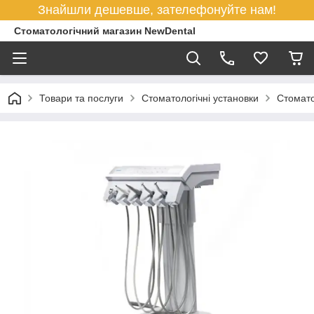
Знайшли дешевше, зателефонуйте нам!
Стоматологічний магазин NewDental
Товари та послуги
Стоматологічні установки
Стомато