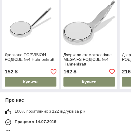
Дзеркало TOPVISION
Дзеркало стоматологічне
Дзе
РОДІЄВЕ №4 Hahnenkratt
MEGA FS РОДІЄВЕ №4,
РОД
Hahnenkratt
152
162
216
₴
₴
Купити
Купити
Про нас
100% позитивних з 122 відгуків за рік
Працює з 14.07.2019