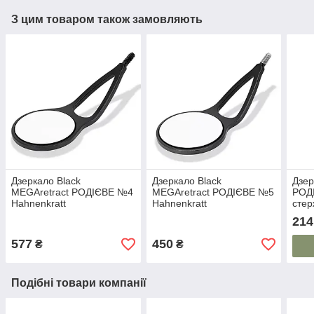
З цим товаром також замовляють
Дзеркало Black
Дзеркало Black
Дзер
MEGAretract РОДІЄВЕ №4
MEGAretract РОДІЄВЕ №5
РОД
Hahnenkratt
Hahnenkratt
стер
214
577
450
₴
₴
Подібні товари компанії