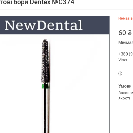
тові бори Dentex №C374
Немає в
60 ₴
Мініма
+380 (9
Viber
Законом не передбачено повернення та обмін даного товару належної
якості