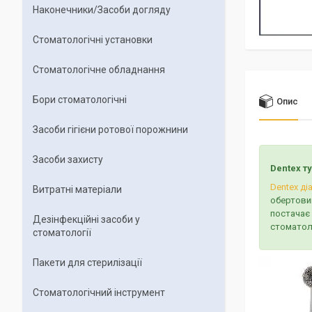
Наконечники/Засоби догляду
Стоматологічні установки
Стоматологічне обладнання
Бори стоматологічні
Опис
Засоби гігієни ротової порожнини
Засоби захисту
Dentex т
Dentex ді
Витратні матеріали
обертовий
постачає 
Дезінфекційні засоби у
стоматоло
стоматології
Пакети для стерилізації
Стоматологічний інструмент