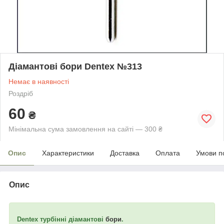
Діамантові бори Dentex №313
Немає в наявності
Роздріб
60
₴
Мінімальна сума замовлення на сайті — 300 ₴
Опис
Характеристики
Доставка
Оплата
Умови п
Опис
Dentex турбінні діамантові
бори
.