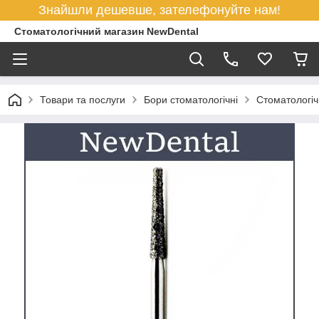
Знайшли дешевше, зателефонуйте нам!
Стоматологічний магазин NewDental
Товари та послуги
Бори стоматологічні
Cтоматологіч