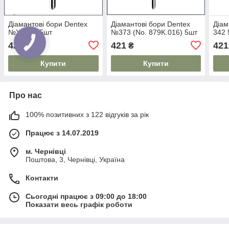
Діамантові бори Dentex
Діамантові бори Dentex
Діам
№XF342 5шт
№373 (No. 879K.016) 5шт
342 
421
421
421
₴
₴
Купити
Купити
Про нас
100% позитивних з 122 відгуків за рік
Працює з 14.07.2019
м. Чернівці
Поштова, 3, Чернівці, Україна
Контакти
Сьогодні працює з 09:00 до 18:00
Показати весь графік роботи