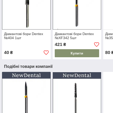
Діамантові бори Dentex
Діамантові бори Dentex
Діам
№404 1шт
№XF342 5шт
№35
421
₴
40
80
₴
Купити
Подібні товари компанії