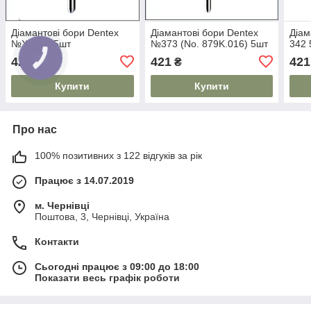
Діамантові бори Dentex
Діамантові бори Dentex
Діам
№XF342 5шт
№373 (No. 879K.016) 5шт
342 
421
421
421
₴
₴
Купити
Купити
Про нас
100% позитивних з 122 відгуків за рік
Працює з 14.07.2019
м. Чернівці
Поштова, 3, Чернівці, Україна
Контакти
Сьогодні працює з 09:00 до 18:00
Показати весь графік роботи