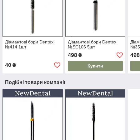
Діамантові бори Dentex
Діамантові бори Dentex
Діам
№414 1шт
№SC106 5шт
№35
498
498
₴
40
₴
Купити
Подібні товари компанії