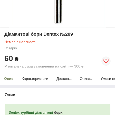
Діамантові бори Dentex №289
Немає в наявності
Роздріб
60
₴
Мінімальна сума замовлення на сайті — 300 ₴
Опис
Характеристики
Доставка
Оплата
Умови п
Опис
Dentex турбінні діамантові
бори
.