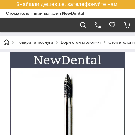
Знайшли дешевше, зателефонуйте нам!
Стоматологічний магазин NewDental
Товари та послуги
Бори стоматологічні
Cтоматологіч